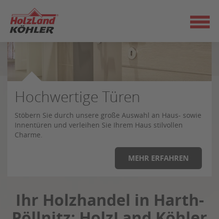
Zum
Seiteninhalt
springen
Böden in Bestform
Hochwertige Türen
Starke Paneele-Auswahl
Bauen mit Holz
Stöbern Sie durch unsere große Auswahl an Haus- sowie
Innentüren und verleihen Sie Ihrem Haus stilvollen
Charme.
MEHR ERFAHREN
Ihr Holzhandel in Harth-
Pöllnitz: HolzLand Köhler