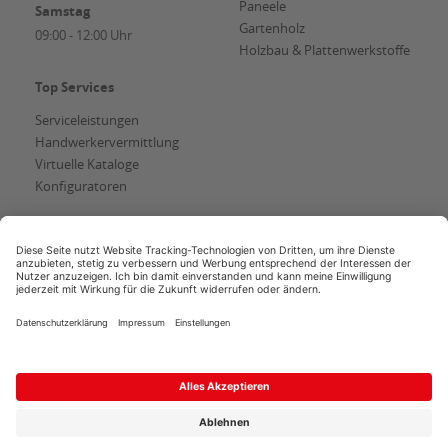
Paneele
Samstag
Gartenholz
09:00 - 12:00 Uhr
Holzbau & Plattenwerkstoffe
Top Services
Serviceleistungen
Handwerkervermittlung
Virtuelle Kataloge
Konfiguratoren
AGB
Copyright
Datenschutz
Impressum