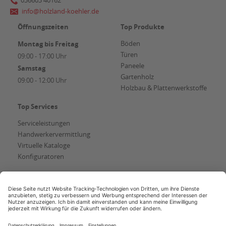
info@holzland-koehler.de
Öffnungszeiten
Top Produkte
Böden
Montag bis Freitag
Türen
09:00 - 17:00 Uhr
Paneele
Samstag
Gartenholz
09:00 - 12:00 Uhr
Holzbau & Plattenwerkstoffe
Top Services
Serviceleistungen
Handwerkervermittlung
Virtuelle Kataloge
Konfiguratoren