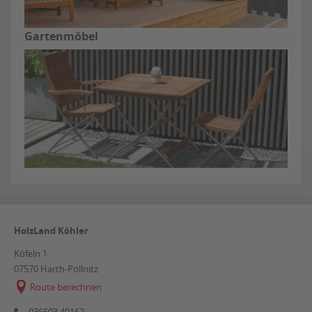
Gartenmöbel
HolzLand Köhler
Köfeln 1
07570
Harth-Pöllnitz
Route berechnen
036603 40162