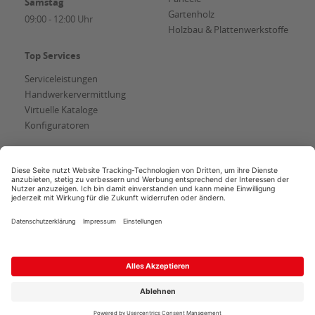
Samstag
Gartenholz
09:00 - 12:00 Uhr
Holzbau & Plattenwerkstoffe
Top Services
Serviceleistungen
Handwerkervermittlung
Virtuelle Kataloge
Konfiguratoren
AGB
Copyright
Datenschutz
Impressum