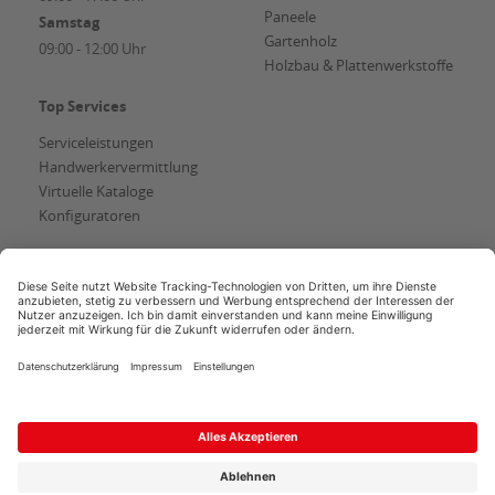
Paneele
Samstag
Gartenholz
09:00 - 12:00 Uhr
Holzbau & Plattenwerkstoffe
Top Services
Serviceleistungen
Handwerkervermittlung
Virtuelle Kataloge
Konfiguratoren
AGB
Copyright
Datenschutz