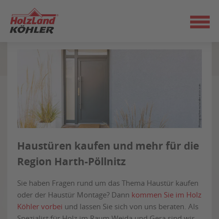
Zum
Exklusive Haustüren kaufen
Seiteninhalt
- bei HolzLand Köhler!
springen
Haustüren kaufen und mehr für die
Region Harth-Pöllnitz
Sie haben Fragen rund um das Thema Haustür kaufen
oder der Haustür Montage? Dann
kommen Sie im Holz
Köhler vorbei
und lassen Sie sich von uns beraten. Als
Spezialist für Holz im Raum Weida und Gera sind wir