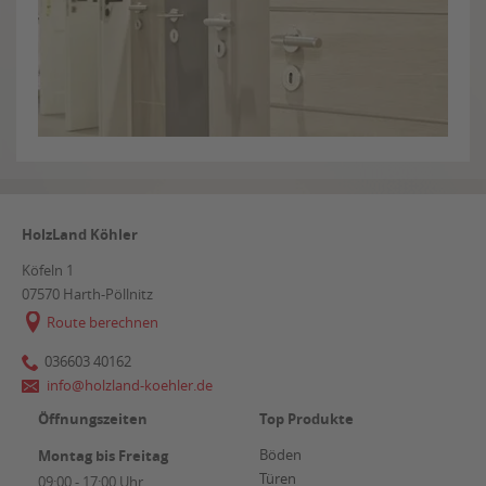
HolzLand Köhler
Köfeln 1
07570
Harth-Pöllnitz
Route berechnen
036603 40162
info@holzland-koehler.de
Öffnungszeiten
Top Produkte
Böden
Montag bis Freitag
Türen
09:00 - 17:00 Uhr